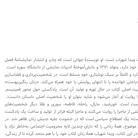
ویدا شهراب است. او نویسندۀ جوانی است که چاپ و انتشار نمایشنامۀ
فصل
را در کارنامۀ ادبی خود دارد، متولد ۱۳۷۱ و دانش‌آموختۀ ادبیات نمایشی از دانشگاه سوره است.
 دارد و کاملاً بر سبک نوشتاری خود مسلط است. در شخصیت‌پردازی و فضاسازی
راحتی خواننده را تا انتهای روایتش با خود همراه می‌کند. «زنان رنگین‌پوست»
 اصلی کتاب در حال تهیه و تولید آن است. پادکستی حول محور فمینیسم.
روایت او آغاز می‌شود و شاید بتوان او را شخصیت اصلی داستان دانست،
کست است. خورشید، مارال، راحله، فاطمه، سوری و طلا دیگر شخصیت‌های
از ماجرا را روایت می‌کنند و ماجرا البته فراتر از تولید و ساخت یک پادکست
وست» یک اصطلاح سیاسی است که در خشونت علیه جنبش زنان ظاهر شد. در
 موضوع، همۀ زنانی را که دارای چندین لایه محرومیت اجتماعی به‌خاطر نژاد یا
ر این کتاب، ویدا شهراب همۀ زنان کتاب خود را با هم متحد کرده تا از زندگی،