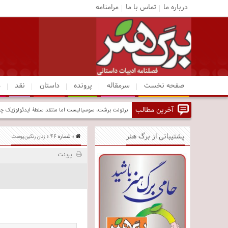
درباره ما
تماس با ما
مرامنامه
صفحه نخست
سرمقاله
پرونده
داستان
نقد
م
آخرین مطالب
برشت و بن
پشتیبانی از برگ هنر
شماره ۴۶
»
» زنان رنگین‌پوست
پرینت