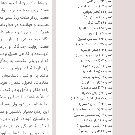
شماره ۳۳ (آلبر کامو)
آرزوها، ناکامی‌ها، قیدوبندها
شماره ۳۲ (احمدرضا احمدی)
هفت راوی مختلف برای روای
شماره ۳۱ (ناصر تقوایی)
هفت زن از هفت ردۀ سنی مختل
شماره ۳۰ (اومبرتو اکو)
شماره ۲۹ (گلی ترقی)
هستند و خواننده در طول داستا
شماره ۲۸ (اصغر عبداللهی)
هریک داستانی دارند و هر دا
شماره ۲۷(ژیل دلوز)
نگاه خود بخشی از رمان را رو
شماره ۲۶ (اسماعیل فصیح)
شماره ۲۵ (ولادیمیر نابوکوف)
هفت روایت جداگانه و درعین‌
شماره ۲۴ (جیمز جویس)
نویسنده با نگاهی عمیق و بسی
شماره ۲۳ (عبدالمجید ارفعی)
که از زوایای مختلف به زندگی
شماره ۲۲ (نجف دریابندری)
شماره ۲۱ (ویلیام فاکنر)
پل کارخانۀ قند ورامین و ای
شماره ۲۰ (رضا براهنی)
مانند پل و شهر، دستخوش تغی
شماره ۱۹ (صادق چوبک)
مقاومت، تحول، فقدان، هویت،
شماره ۱۸ (ایتالو کالوینو)
شماره ۱۷ (احمد محمود)
را به تفکر و تأمل وادار کند.
شماره ۱۶ (میلان کوندرا)
کاملاً هماهنگ با همۀ روایت
شماره ۱۵ (علی اشرف درویشیان)
نمایشنامه می‌شود ولی هم‌راس
شماره ۱۴ (سیمین دانشور)
شماره ۱۳ (گابریل گارسیا مارکز)
این رمان بسیار دلنشین و قدر
شماره ۱۲ (غلامحسین ساعدی)
و داستان کوتاه، اثری قابل
شماره ۱۱ (خوان رولفو)
اندکی شاعرانگی در نثر به 
شماره ۱۰ (شهریار مندنی‌پور)
شماره ۹ (کارلوس فوئنتس)
دارد، برخی دیالوگ‌ها محاوره‌