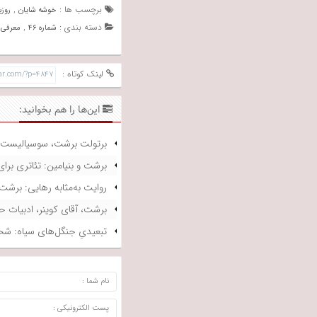
برچسب ها :
,
خوشه شایان
روزب
دسته بندی :
,
شماره ۴۶
معرفی 
لینک کوتاه :
این‌ها را هم بخوانید:
برتولت برشت، سوسیالیست ا
برشت و بنیامین: تئاتری برا
روایت به‌مثابه رهایی: برشت 
برشت، آقای کوینر، ادبیات
تبعیدیِ جنگل‌های سیاه: شخ
ارسال دیدگاه