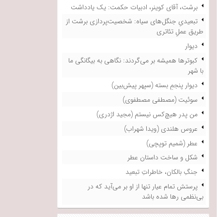
برشت، آقای کوینر، ادبیات حکمت: یک یادداشت
تبعیدیِ جنگل‌های سیاه: شخصیت‌پردازی برشت از
طریق عملِ تئاتری
دیوار
کبوترها همیشه بر می‌گردند: نگاهی به بیگانگی ما
با شهر
دیوار پنجمِ بسته (سپهر پیش‌بین)
سوئیت (مصطفی مصطفوی)
من پدر هیچ‌کس نیستم (مجید اژدری)
عروس هلندی (ویدا شهراب)
عطر (شمیم توپچی)
شکل و ساخت داستان عطر
جنگِ بالکان، خاطراتِ تبعید
پرستش تمام عیار تنها از او بر می‌آید که در
بی‌نظمی رها شده باشد