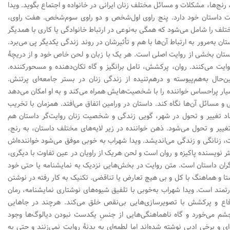
، رنج‌ها، مشکلات و مسائل مختلف زنان ایرانی در خانواده و اجتماع بگوید. ویدا
ت داستان خود دارد. پنج راوی اول‌شخص و دو راوی سوم‌شخص. هفت راوی،
ف را شامل می‌شود که همگی به‌نوعی در ارتباط خانوادگی یا کاری با همدیگر
ن به‌مرور به ارتباط آن‌ها با هم و تأثیرشان در روند زندگی یکدیگر پی می‌برد.
ستان بخشی از روایت اصلی است. هر یک با زبان و لحن خاص خود و از دریچۀ
ایت می‌کنند. روان، پرکشش، تامل بر‌انگیز و گاه تکان‌دهنده و مسحورکننده.
حال به‌هم‌پیوسته و درهم‌تنیده از زندگی زنان در بستر جامعه‌ای پرتنش.
ار پراحساس خواننده را با شخصیت‌هایش همراه می‌کند و به او امکان می‌دهد
 و مسائل آن‌ها نگاه کند. داستان در ورامین اتفاق می‌افتد. همزمان با تخریب
جاد تغییر و تحول در شهر، گویی زندگی‌ و شخصیت زنان روایت‌گر داستان هم
یر و تحول می‌شود. ذهن خواننده در زیر لایه‌های مختلف داستان، به رنج،
 زنانگی و زندگی می‌اندیشد. ویدا شهراب به خوبی موفق می‌شود خواننده‌اش
 نثر نویسنده پاکیزه و روان است و لحن هریک از راویان در عین تفاوت با دیگری،
‌گران داستان است. متن روایت در بخش‌هایی نزدیک به نمایشنامه یا حتی خود
تا و هماهنگ با کل و بی هیچ تعارض یا تناقضی. تکنیک به کار رفته در نوشتن
تمند است. ویدا شهراب به‌خوبی با تلفیق شیوه‌های نوشتاری نمایشنامه، رمان
‌دفاع و پرکشش با تصویرسازی‌هایی بی‌نقص خلق می‌کند. هرچند در جاهایی
چشم می‌خورد و گاه ناهماهنگی‌هایی از جنسِ یکدست نبودن دیالوگ‌ها وجود
ای و برخی ادبی نوشته شده‌اند اما لطمه‌ای به بدنۀ روایت نمی‌زنند و حتی به