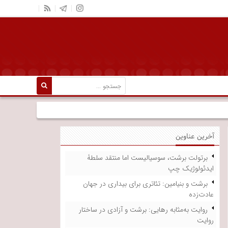
آخرین عناوین
برتولت برشت، سوسیالیست اما منتقد سلطۀ
ایدئولوژیک چپ
برشت و بنیامین: تئاتری برای بیداری در جهان
عادت‌زده
روایت به‌مثابه رهایی: برشت و آزادی در ساختار
روایت