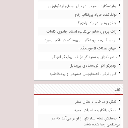
اولیتسکایا: عصیانی در برابر غوغای ایدئولوژی
بولگاکف، فریاد بی‌نقابِ رنج
جلای وطن در راه آزادی؟
ژاک پره‌ور، شاعر بی‌نقاب؛ استاد جادوی کلمات
رومن گاری با پرندگان می‌رود که در ناکجا بمیرد
جهانِ غمناک ازخودبیگانه
ناصر تقوایی، سنیماگرِ مؤلف، روایتگر اغواگر
اومبرتو اکو، نویسنده‌ی بی‌بدیل
گلی ترقی، قصه‌نویس صمیمی و پرمخاطب
نقد
شکل و ساخت داستان عطر
جنگِ بالکان، خاطراتِ تبعید
پرستش تمام عیار تنها از او بر می‌آید که در
بی‌نظمی رها شده باشد