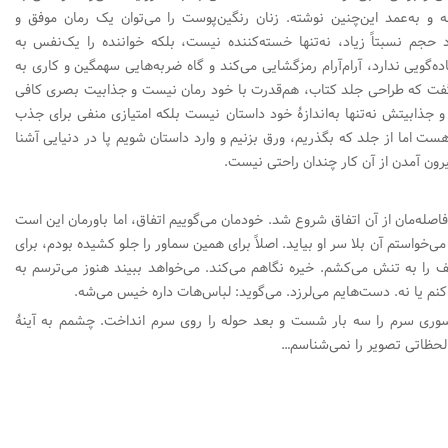
ه و به‌عمد این‌چنین نوشته.
زنان رنگین‌پوست
را می‌توان یک رمان موفق و
 حجم نسبتاً زیاد، نه‌تنها خسته‌کننده نیست، بلکه خواننده را یک‌نفس به
 وادار می‎‌کند، زیاده‌گویی ندارد، آرام‌آرام رمزگشایی می‌کند و گاه ضربه‌هایی سهمگین و کاری به
 گفت که طراحی جلد کتاب، هم‌قدرت با خود رمان نیست و جذابیت بصری کافی
 جذابیتش نه‌تنها به‌اندازۀ خود داستان نیست بلکه امتیازی منفی برای جذب
اما از جلد که بگذریم، ورق بزنیم و وارد داستان شویم پا در دنیایی آشنا
بیرون آمدن از آن کار چندان راحتی نیست.
فاصله‌مان از آن اتفاق شروع شد. خودمان می‌گوییم اتفاق، اما باورمان این است
‌خواستم آن بلا سر او بیاید. اصلاً برای همین سماور را جلو کشیده بودم، برای
 را به تنش می‌کشم. خیره نگاهم می‌کند. می‌خواهد ببیند هنوز می‌ترسم به
 یا نه. دست‌هایم می‌لرزد. می‌گوید: لباس‌هات داره خیس می‌شه.
سوری سرم را سه بار شست و بعد حوله را روی سرم انداخت. چشمم به آینۀ
ی لحظاتی تصویر را نمی‌شناسم…