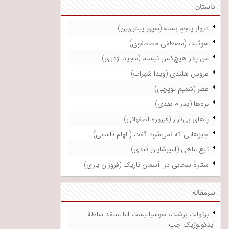
داستان
دیوار پنجمِ بسته (سپهر پیش‌بین)
سوئیت (مصطفی مصطفوی)
من پدر هیچ‌کس نیستم (مجید اژدری)
عروس هلندی (ویدا شهراب)
عطر (شمیم توپچی)
بره‌ها (پدرام نقدی)
پاهای بی‌قرار (فیروزه اصفهانی)
چیزهایی که نمی‌شود گفت (الهام قاسمی)
تیغ ماهی (امیرشایان قندی)
ستارۀ سحابی در آسمان تاریک (فروزان یاری)
سرمقاله
برتولت برشت، سوسیالیست اما منتقد سلطۀ
ایدئولوژیک چپ