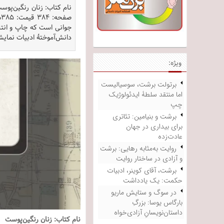
ص
دانش‌آموختۀ ادبیات نمایش
ویژه:
برتولت برشت، سوسیالیست
اما منتقد سلطۀ ایدئولوژیک
چپ
برشت و بنیامین: تئاتری
برای بیداری در جهان
عادت‌زده
روایت به‌مثابه رهایی: برشت
و آزادی در ساختار روایت
برشت، آقای کوینر، ادبیات
حکمت: یک یادداشت
در سوگ و ستایش ماریو
بارگاس یوسا: بزرگِ
داستان‌نویسانِ آزادی‌خواه
نام کتاب: زنان رنگین‌پوست