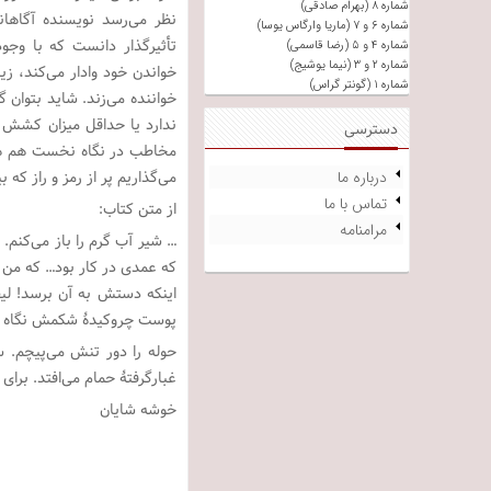
شماره ۸ (بهرام صادقی)
نظر می‌رسد نویسنده آگاهان
شماره ۶ و ۷ (ماریا وارگاس یوسا)
تأثیرگذار دانست که با وجود
شماره ۴ و ۵ (رضا قاسمی)
شماره ۲ و ۳ (نیما یوشیج)
خواندن خود
شماره ۱ (گونتر گراس)
خواننده می‌زند. شاید بتوان
ندارد یا حداقل میزان کشش و
دسترسی
مخاطب در نگاه نخست هم هست 
درباره ما
می‌گذاریم پر از رمز و راز که 
تماس با ما
از متن کتاب:
مرامنامه
… شیر آب گرم را باز می‌کنم. 
که عمدی در کار بود… که من می
اینکه دستش به آن برسد! لیف
پوست چروکیدۀ شکمش نگاه کنم
حوله را دور تنش می‌پیچم. 
غبارگرفتۀ حمام می‌افتد. برا
خوشه شایان