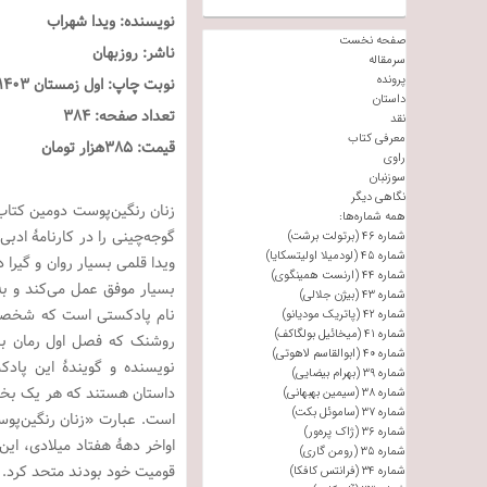
نویسنده: ویدا شهراب
صفحه نخست
ناشر: روزبهان
سرمقاله
پرونده
نوبت چاپ: اول زمستان ۱۴۰۳
داستان
تعداد صفحه: ۳۸۴
نقد
معرفی کتاب
قیمت: ۳۸۵هزار تومان
راوی
سوزنبان
نگاهی دیگر
زنان رنگین‌پوست
دومین کتاب 
همه شماره‌ها:
گوجه‌چینی
شماره ۴۶ (برتولت برشت)
شماره ۴۵ (لودمیلا اولیتسکایا)
ویدا قلمی بسیار روان و گیرا
شماره ۴۴ (ارنست همینگوی)
بسیار موفق عمل می‌کند و به‌
شماره ۴۳ (بیژن جلالی)
نام پادکستی است که شخصیت
شماره ۴۲ (پاتریک مودیانو)
شماره ۴۱ (میخائیل بولگاکف)
روشنک که فصل اول رمان با 
شماره ۴۰ (ابوالقاسم لاهوتی)
نویسنده و گویندۀ این پاد
شماره ۳۹ (بهرام بیضایی)
داستان هستند که هر یک بخشی 
شماره ۳۸ (سیمین بهبهانی)
شماره ۳۷ (ساموئل بکت)
است. عبارت «زنان رنگین‌پ
شماره ۳۶ (ژاک پره‌ور)
اواخر دهۀ هفتاد میلادی، این
شماره ۳۵ (رومن گاری)
قومیت خود بودند متحد کرد. د
شماره ۳۴ (فرانتس کافکا)