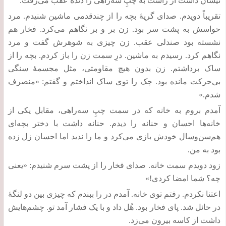
نیسان داشت از راست به چپِ سه‌راهی را دنده عقب می‌رفت
.
تقریباً دویدم
.
صدای گریۀ بچه را از چندقدمی ماشین ‌شنیدم
.
مرد
حواسش به پشت سر بود
.
زن بر و بر نگاهم می‌کرد
.
فخار هم
نشسته بود صندلی عقب
.
زن چیزی به شوهرش گفت و مرد
نگاهم کرد
.
رسیدم به ماشین
.
درِ سمت زن را باز کردم
.
بچه را از
ساک برداشتم
.
زن بدون هیچ مقاومتی، مثل مجسمۀ سنگی
بی‌حرکت مانده بود
.
چک را توی ساک انداختم و گفتم
: «
منصرف
شدم
.»
آمدم بروم به خانه که در سمت چپِ سه‌راهی، مقابل یکی از
خانه‌ها احسان و حنانه را دیدم
.
حنانه داشت با دختر بچه‌ای
هم‌سن‌وسال خودش بازی می‌کرد و ما را ندید اما احسان زل زده
بود به من
.
زود دویدم سمت خانه
.
صدای فخار را از پشت سرم شنیدم
: «
یعنی
چه؟ شما امضا کردی
!»
اعتنا نکردم
.
رفتم توی خانه
.
آمدم در را ببندم که چیزی بین دو لنگۀ
در حائل شد
.
پای فخار بود
.
هُل داد و با یک فشار آمد تو
.
چشم‌هایش
داشت از کاسه بیرون می‌زد
.