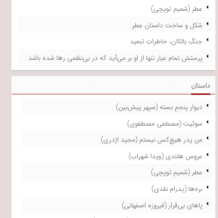
عطر (شمیم توپچی)
شکل و ساخت داستان عطر
جنگِ بالکان، خاطراتِ تبعید
پرستش تمام عیار تنها از او بر می‌آید که در بی‌نظمی رها شده باشد
داستان
دیوار پنجمِ بسته (سپهر پیش‌بین)
سوئیت (مصطفی مصطفوی)
من پدر هیچ‌کس نیستم (مجید اژدری)
عروس هلندی (ویدا شهراب)
عطر (شمیم توپچی)
بره‌ها (پدرام نقدی)
پاهای بی‌قرار (فیروزه اصفهانی)