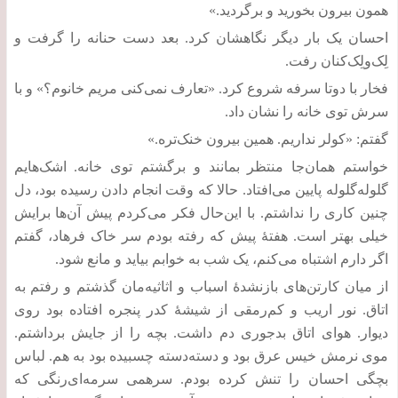
همون بیرون بخورید و برگردید
.»
احسان یک بار دیگر نگاهشان کرد
.
بعد دست حنانه را گرفت و
لِک‌ولِک‌کنان رفت
.
فخار با دوتا سرفه شروع کرد
. «
تعارف نمی‌کنی مریم خانوم؟
»
و با
سرش توی خانه را نشان داد
.
گفتم
: «
کولر نداریم
.
همین بیرون خنک‌تره
.»
خواستم همان‌جا منتظر بمانند و برگشتم توی خانه
.
اشک‌هایم
گلوله‌گلوله پایین می‌افتاد
.
حالا که وقت انجام دادن رسیده بود، دل
چنین کاری را نداشتم
.
با این‌حال فکر می‌کردم پیش آن‌ها برایش
خیلی بهتر است
.
هفتۀ پیش که رفته بودم سر خاک فرهاد، گفتم
اگر دارم اشتباه می‌کنم، یک شب به خوابم بیاید و مانع شود
.
از میان کارتن‌های بازنشدۀ اسباب و اثاثیه‌مان گذشتم و رفتم به
اتاق
.
نور اریب و کم‌رمقی از شیشۀ کدر پنجره افتاده بود روی
دیوار
.
هوای اتاق بدجوری دم داشت
.
بچه را از جایش برداشتم
.
موی نرمش خیس عرق بود و دسته‌دسته چسبیده بود به هم
.
لباس
بچگی احسان را تنش کرده بودم
.
سرهمی سرمه‌ای‌رنگی که