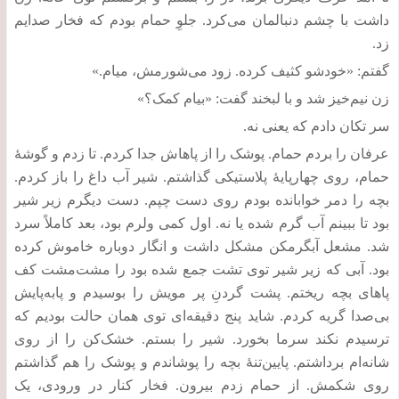
داشت با چشم دنبالمان می‌کرد
.
جلوِ حمام بودم که فخار صدایم
زد
.
گفتم
: «
خودشو کثیف کرده
.
زود می‌شورمش، میام
.»
زن نیم‌خیز شد و با لبخند گفت
: «
بیام کمک؟
»
سر تکان دادم که یعنی نه
.
عرفان را بردم حمام
.
پوشک را از پاهاش جدا کردم
.
تا زدم و گوشۀ
حمام، روی چهارپایۀ پلاستیکی گذاشتم
.
شیر آب داغ را باز کردم
.
بچه را دمر خوابانده بودم روی دست چپم
.
دست دیگرم زیر شیر
بود تا ببینم آب گرم شده یا نه
.
اول کمی ولرم بود، بعد کاملاً سرد
شد
.
مشعل آبگرمکن مشکل داشت و انگار دوباره خاموش کرده
بود
.
آبی که زیر شیر توی تشت جمع شده بود را مشت‌مشت کف
پاهای بچه ریختم
.
پشت‌ گردنِ پر مویش را بوسیدم و پابه‌پایش
بی‌صدا گریه کردم
.
شاید پنج دقیقه‌ای توی همان حالت بودیم که
ترسیدم نکند سرما بخورد
.
شیر را بستم
.
خشک‌کن را از روی
شانه‌‌ام برداشتم
.
پایین‌تنۀ بچه را پوشاندم و پوشک را هم گذاشتم
روی شکمش
.
از حمام زدم بیرون
.
فخار کنار در ورودی، یک