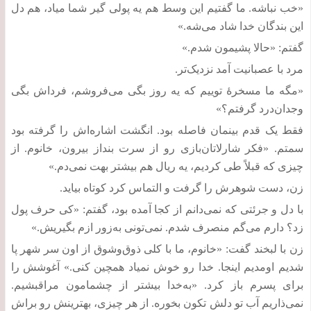
«
خب نباشه
.
ما گفتیم این وسط هم یه پولی گیر شما میاد، هم دل
این بندگان خدا شاد می‌شه
.»
گفتم
: «
حالا پشیمون شدم
.»
مرد با عصبانیت آمد نزدیک‌تر
.
«
مگه ما مسخر‌ۀ توییم که یه روز بگی می‌فروشم، فرداش بگی
وجدان‌درد گرفتم؟
»
فقط یک قدم بینمان فاصله بود
.
انگشت اشاره‌اش را گرفته بود
سمتم
. «
فکر شارلاتان‌بازی رو از سرت بنداز بیرون، خانوم
.
از
چیزی که قبلاً طی کردیم، یه ریال هم بیشتر بهت نمی‌دم
.»
زن، دست شوهرش را گرفت و التماس کرد کوتاه بیاید
.
با دل و جرئتی که نمی‌دانم از کجا آمده بود، گفتم
: «
کی حرف پول
زد؟ دارم می‌گم منصرف شدم
.
نمی‌تونی به‌زور ازم بگیریش
.»
زن با لبخند گفت
: «
خانوم، ما با کلی ذوق‌وشوق از اون سر شهر پا
شدیم اومدیم اینجا
.
خدا رو خوش نمیاد همچین کنی
.»
آغوشش را
برای پسرم باز کرد
. «
به‌خدا بیشتر از چشمامون مراقبشیم
.
نمی‌ذاریم آب تو دلش تکون بخوره
.
از هر چیزی، بهترینش رو براش