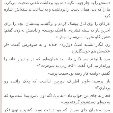
دستش را به چارچوب تکیه داده بود و داشت تلفنی صحبت می‌کرد
.
ما را که دید، همان دست را برداشت و به ساعتِ نداشته‌اش اشاره
کرد
.
عرفان را توی اتاق پوشک کردم و برگشتم پیششان
.
بچه را برای
آخرین بار به سینه فشردم
.
با اشک بوسیدم و دادمش به زن
.
گفتم
:
«
شیر گاو نخوره
.
نمی‌سازه بهش
.»
زن انگار نشنید اصلاً
.
ذوق‌زده خندید و به شوهرش گفت
: «
از
عکسش هم خوشگل‌تره
.»
مرد با لبخند سر تکان داد
.
بعد همان‌طور که در و دیوار خانه را
ورانداز می‌کرد گفت
: «
کجا زدن به شوهرت؟
»
گفتم
: «
واسه کار رفته بود سمت پرند
.»
باز پرسید
: «
اون اطراف دوربین نداشت که پلاک راننده رو
بردارن؟
»
فخار به جای من جواب داد
: «
نه بابا
.
اگه اون نامرد پیدا شده بود که
یه دیه‌ای دستشونو گرفته بود
.»‌
مرد به همان جای سرش که مو نداشت دست کشید و توی فکر