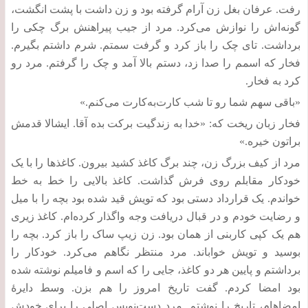
رفت
.
عرفان بغل زن آرام گرفته بود و زن داشت با پشت انگشت،
گونه‌‌اش را نوازش می‌کرد
.
مرد از جیب پیراهنش برگ چکی را
برداشت
.
تای چک را باز کرد و گرفت سمتم
.
شرم داشتم بگیرم
.
فخار که اسمم را صدا زد، دستم بالا آمد و چک را گرفتم
.
مرد رو
کرد به فخار
.
«
باقی سهم شما رو تا شب کارت‌به‌کارت می‌کنم
.»
فخار زبان ریخت که
: «
خدا به زندگیت برکت بده آقا
.
ایشالا قدمش
براتون خیره
.»
مرد از کیف بزرگ زن، چند برگ کاغذ کشید بیرون
.
کاغذها را با یک
خودکار مقابلم روی فرش گذاشت
.
کاغذ بالایی را خط به خط
خواندم
.
یک قرارداد دستی بود که تویش قید شده بود بچه را با میل
و رضایت خودم و در قبال دریافت وجه واگذار کرده‌ام
.
کاغذ زیری
هم یک کپی کاربنی از همان بود
.
زن زیپ ساک را باز کرد
.
بچه را
بوسید و تویش خواباند
.
مرد منتظر نگاهم می‌کرد
.
خودکار را
برداشتم و پایین هر دو کاغذ، جایی را که اسم و فامیلم نوشته شده
بود امضا کردم
.
گفت تاریخ امروز را هم بزن
.
وسط دایرۀ
امضاهام، تاریخ را نوشتم
.
مرد دست‌نویس اصلی را برای خودش