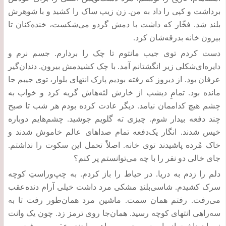
برداشت و کپی را داد به من
.
زن زیپ ساک را کشید و با شوهرش
بلند شد
.
فخّار که داشت با دمش گردو می‌شکست، خنده‌کنان تا
بیرون خانه بدرقه‌شان کرد
.
دست کردم توی جیب مانتوم تا چک را بردارم
.
جسم نرم و
دایره‌ای‌شکلی زیر انگشتانم آمد
.
با چک کشیدمش بیرون
.
دندان‌گیر
عرفان بود
.
از دیروز که رفته بودیم پارک انتهای بلوار، توی جیبم جا
مانده بود
.
تمامِ دیشب از خارش لثه‌هاش گریه کرد و خواب به
چشم‌ هیچ کداممان نیامد
.
دیگر عادت کرده بودم هر شب تا صبح
چند دفعه بیدار شوم
.
چیزی ته گلویم جوشید
.
چشم‌هایم دوباره
خیس شدند
.
انگار یک‌دفعه تمام صداهای عالم خاموش شدند و
خاک مُرده پاشیدند توی خانه
.
اصلاً تحمل این سکوت را نداشتم
.
جای خالی دو نفر را با چه می‌توانستم پر کنم؟
دلم را زدم به دریا
.
در حیاط را باز کردم
.
به چپ‌وراستِ کوچه
سرک کشیدم
.
شاسی‌بلندِ مشکی مرد داشت خیلی آرام دنده‌عقب
می‌رفت
.
رفتم همان سمت
.
ماشین مرد همان‌طور رفت تا به
سه‌راهی انتهای کوچه رسید
.
همان‌جا روی ترمز زد
.
چون یک وانت