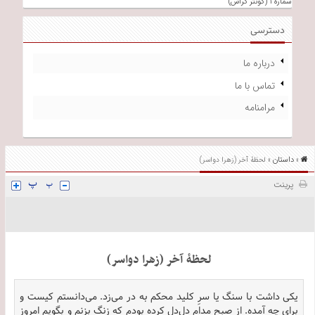
شماره ۱ (گونتر گراس)
دسترسی
درباره ما
تماس با ما
مرامنامه
داستان
»
» لحظۀ آخر (زهرا دواسر)
پرینت
لحظۀ آخر (زهرا دواسر)
یکی داشت با سنگ یا سرِ کلید محکم به در می‌زد. می‌دانستم کیست و
برای چه آمده. از صبح مدام دل‌دل کرده بودم که زنگ بزنم و بگویم امروز