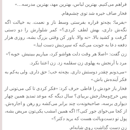
فراهم می‌کنیم
.
بهترین لباس، بهترین مهد، بهترین مدرسه
…»
فخار صاف خیره شد توی چشم‌هام
.
«
بفرما؛ بچه‌تو قراره بفرستی وسط ناز و نعمت
.
به خیالت اگه
نگه‌ش داری، بهش لطف کردی؟
»
کمر شلوارش را دو دستی
گرفت و کشید بالا
. «
نه والا
.
باور کن وقتی بزرگ بشه، روزی هزار
دفعه دعا به جونت می‌کنه که سپردیش دست اینا
.»
زن گفت
: «
اصلا هر وقت دلت هواشو کرد، میاریم ببینیش
.
خوبه؟
»
مرد با آرنجش به پهلوی زن سقلمه زد
.
زن اعتنا نکرد
.
«
می‌دونم چقدر دوستش داری
.
بچه‌ته خب؛ حق داری
.
ولی یه‌کم به
فکر آینده‌ش باش
.»
فخار باز خودش را قاطی حرف کرد
: «
فکر کردی تا کی می‌تونی از
پس خرج‌ومخارجش بربیای؟ سال دیگه که موعد تمدیدِ همین چهار
دیواری‌ برسه، صاحبخونه‌ت چند برابر می‌کشه رو رهن و اجاره‌ش
.
از کجا می‌خوای جور کنی؟
!
اگه همین امشب یکی‌تون مریض بشه،
پول تو دست‌وبالت هست که برید دکتر؟
»
زن دست گذاشت روی شانه‌ام
.