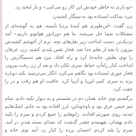
«
تو داری به خاطر خودش این کار رو می‌کنی
.»
و باز لبخند زد
.
مرد، ساکت ایستاده بود به سیگار کشیدن
.
زن گفت
: «
این‌طوری هم آیندۀ بردیا تأمینه، هم یه گوشه‌ای از
مشکلات شما حل می‌شه
.
ما هم دورادور هواتونو داریم
.»
آمد
نزدیک‌تر
.
دست انداخت زیر بغل‌های بچه
.
نرم از آغوشم کشیدش
بیرون
.
تا بچه از بغلم جدا شد، فخار نفس بلندی کشید
.
زن، عرفان
را توی بغلش جابه‌جا کرد و راه افتاد
.
مرد هم ته‌سیگارش را
انداخت کنار راه‌آبِ حیاط
.
سری تکان داد و بعد از زن رفت بیرون
.
فخار جوری ایستاده بود نگاهم می‌کرد، انگار می‌ترسید نکند دوباره
بزند به سرم
.
کمی این‌پا و آن‌پا کرد
.
عاقبت او هم رفت و در را
چفت کرد
.
برگشتم توی خانه
.
همان دمِ در نشستم و به دیوار تکیه دادم
.
تمام
تنم خیس عرق بود و باوجوداین، لرز افتاده بود به جانم
.
اشک‌هایم
تندتند روی صورتم افتادند
.
زانوهایم را جمع کردم و سرم را تکیه
دادم بهشان
.
نفهمیدم چقدر گذشت که صدای بسته شدنِ در آمد
.
سرم را بلند کردم
.
احسان پرده را کنار زد
.
آمد توی خانه و