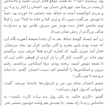
بود
.
پرسیدم
«
کیه؟
»
که همان موقع فخار گردن کشید و بالاتنه‌اش
از پشت در پیدا شد
.
چهره‌اش خندان بود
.
احسان را کنار زد و با زن
و مردی اتوکشیده آمدند به حیاط
.
بچه حسابی جا خورده بود
.
حتماً
با خودش می‌گفت چنین دک و پُزی کجا و خانۀ ما کجا؟ مرد را قبلاً
توی ماشین فخار دیده بودم
.
پسِ سرش طاس بود و ده‌دوازده
سالی بزرگ‌تر از زنش نشان می‌داد
.
زن آمد ایستاد گوشۀ حیاط
.
بعد به آن چندتا شیشۀ آبغوره نگاه کرد
که چیده بودم پایین پنجره و اکبر دواچی قرار بود بیاید ببردشان
.
فخار آمد چیزی بگوید که اشاره کردم فعلاً حرفی نزند
.
برگشتم
توی خانه
.
درِ کابینت کنار گاز را باز کردم
.
از قوطی خالی رُبی که
تا نصفه تویش اسپند ریخته بودم، دوتا اسکناس برداشتم
.
رفتم
بیرون و اسکناس‌ها را گذاشتم کف دست احسان
.
گفتم
: «
با حنانه
برو سه تا نون بگیر
.»
چشم احسان مدام بین من و تازه‌واردها جابه‌جا می‌شد
.
گفت
:
«
نونوایی که پول قبول نمی‌کنه
.»
گفتم
: «
کارتم خالیه
.
به یکی پول بده برات کارت بکشه
.»
به
شانه‌اش زدم تا راه بیفتد
. «
با بقیه‌ش هم واسه خودتون بستنی بخر
.