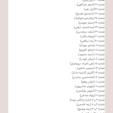
شماره ۲۹ (گلی ترقی)
شماره ۲۸ (اصغر عبداللهی)
شماره ۲۷(ژیل دلوز)
شماره ۲۶ (اسماعیل فصیح)
شماره ۲۵ (ولادیمیر نابوکوف)
شماره ۲۴ (جیمز جویس)
شماره ۲۳ (عبدالمجید ارفعی)
شماره ۲۲ (نجف دریابندری)
شماره ۲۱ (ویلیام فاکنر)
شماره ۲۰ (رضا براهنی)
شماره ۱۹ (صادق چوبک)
شماره ۱۸ (ایتالو کالوینو)
شماره ۱۷ (احمد محمود)
شماره ۱۶ (میلان کوندرا)
شماره ۱۵ (علی اشرف درویشیان)
شماره ۱۴ (سیمین دانشور)
شماره ۱۳ (گابریل گارسیا مارکز)
شماره ۱۲ (غلامحسین ساعدی)
شماره ۱۱ (خوان رولفو)
شماره ۱۰ (شهریار مندنی‌پور)
شماره ۹ (کارلوس فوئنتس)
شماره ۸ (بهرام صادقی)
شماره ۶ و ۷ (ماریا وارگاس یوسا)
شماره ۴ و ۵ (رضا قاسمی)
شماره ۲ و ۳ (نیما یوشیج)