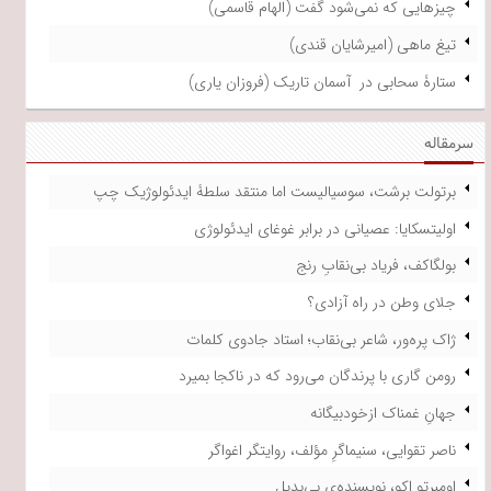
چیزهایی که نمی‌شود گفت (الهام قاسمی)
تیغ ماهی (امیرشایان قندی)
ستارۀ سحابی در آسمان تاریک (فروزان یاری)
سرمقاله
برتولت برشت، سوسیالیست اما منتقد سلطۀ ایدئولوژیک چپ
اولیتسکایا: عصیانی در برابر غوغای ایدئولوژی
بولگاکف، فریاد بی‌نقابِ رنج
جلای وطن در راه آزادی؟
ژاک پره‌ور، شاعر بی‌نقاب؛ استاد جادوی کلمات
رومن گاری با پرندگان می‌رود که در ناکجا بمیرد
جهانِ غمناک ازخودبیگانه
ناصر تقوایی، سنیماگرِ مؤلف، روایتگر اغواگر
اومبرتو اکو، نویسنده‌ی بی‌بدیل