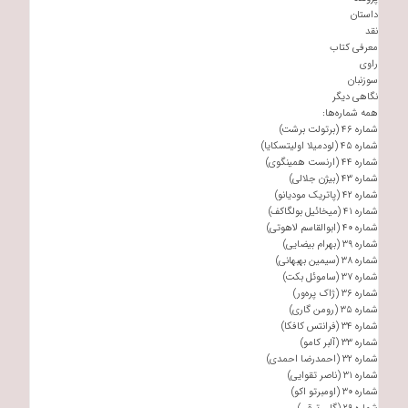
داستان
نقد
معرفی کتاب
راوی
سوزنبان
نگاهی دیگر
همه شماره‌ها:
شماره ۴۶ (برتولت برشت)
شماره ۴۵ (لودمیلا اولیتسکایا)
شماره ۴۴ (ارنست همینگوی)
شماره ۴۳ (بیژن جلالی)
شماره ۴۲ (پاتریک مودیانو)
شماره ۴۱ (میخائیل بولگاکف)
شماره ۴۰ (ابوالقاسم لاهوتی)
شماره ۳۹ (بهرام بیضایی)
شماره ۳۸ (سیمین بهبهانی)
شماره ۳۷ (ساموئل بکت)
شماره ۳۶ (ژاک پره‌ور)
شماره ۳۵ (رومن گاری)
شماره ۳۴ (فرانتس کافکا)
شماره ۳۳ (آلبر کامو)
شماره ۳۲ (احمدرضا احمدی)
شماره ۳۱ (ناصر تقوایی)
شماره ۳۰ (اومبرتو اکو)