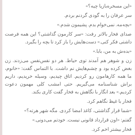
«
این مسخره‌بازیا چیه؟
»
سر عرفان را به گودی گردنم بردم
.
«
بچه‌مه
.
نمی‌خوام بدم
.
پشیمون شدم
.»
صدای فخار بالاتر رفت
: «
سر کارمون گذاشتی؟ این همه فرصت
داشتی فکر کنی
.»
دست‌هایش را باز کرد تا بچه را بگیرد
.
«
بده‌ش به من، بابا
.»
زن و شوهر هم آمدند توی حیاط
.
هر دو نفس‌نفس می‌زدند
.
زن
بغض کرده بود و چشم‌هایش نم داشت
.
با التماس گفت
: «
خانوم،
ما همه کارهامون رو کردیم
.
اتاق چیدیم، وسیله خریدیم، داریم
براش شناسنامه می‌گیریم
.
حتی امشب کلی مهمون دعوت
کردیم
.»
بعد انگار با نگاهش به فخار گفت کاری بکند
.
فخار با غیظ نگاهم کرد
.
«
شما قرار گذاشتی، کاغذ امضا کردی
.
مگه شهر هرته؟
»
گفتم
: «
اون قرارداد قانونی نیست
.
خودتم می‌دونی
.»
فخار بیشتر اخم کرد
.