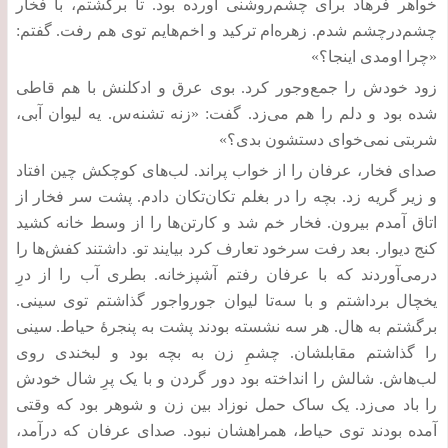
خواهر فرهاد برای چشم‌روشنی آورده بود
.
تا برگشتم، با فخار
چشم‌درچشم شدم
.
زهره‌ام ترکید و اخم‌هایم توی هم رفت
.
گفتم
:
«
چرا اومدی اینجا؟
»
زود خودش را جمع‌وجور کرد
.
بوی عرق و ادکلنش با هم قاطی
شده بود و دلم را هم می‌زد
.
گفت
: «
زنه تشنه‌س
.
یه لیوان آبی،
شربتی نمی‌خوای دستشون بدی؟
»
صدای فخار، عرفان را از خواب پراند
.
لب‌های کوچکش چین افتاد
و زیر گریه زد
.
بچه را در بغلم تکان‌تکان دادم
.
پشت سر فخار از
اتاق آمدم بیرون
.
فخار خم شد و کارتن‌ها را از وسط خانه کشید
کنج دیوار
.
بعد رفت سرخود تعارف کرد بیایند تو
.
داشتند کفش‌ها را
درمی‌آوردند که با عرفان رفتم آشپزخانه
.
بطری آب را از درِ
یخچال برداشتم و با سه‌تا لیوان جورواجور گذاشتم توی سینی
.
برگشتم به هال
.
هر سه نشسته بودند پشت به پنجرۀ حیاط
.
سینی
را گذاشتم مقابلشان
.
چشمِ زن به بچه بود و لبخندی روی
لب‌هاش
.
شالش را انداخته بود دور گردن و با یک پرِ شال خودش
را باد می‌زد
.
یک ساک حمل نوزاد بین زن و شوهر بود که وقتی
آمده بودند توی حیاط، همراهشان نبود
.
صدای عرفان که درآمد،