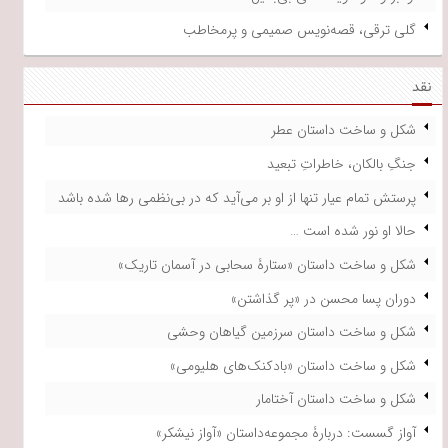
گلی ترقی، قصه‌نویس صمیمی و پرمخاطب
نقد
شکل و ساخت داستان عطر
جنگِ بالکان، خاطراتِ تبعید
پرستش تمام عیار تنها از او بر می‌آید که در بی‌نظمی رها شده باشد
حالا او نور شده است …
شکل و ساخت داستان «ستارۀ سحابی در آسمان تاریک»
دوران پسا محسن در «پر گذاشتن»
شکل و ساخت داستان سرزمین گیاهان وحشی
شکل و ساخت داستان «بادکنک‌های هلیومی»
شکل و ساخت داستان آختامار
آواز گسست: دربارۀ مجموعه‌داستان «آواز نیشکر»