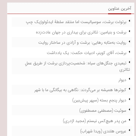
آخرین عناوین
برتولت برشت، سوسیالیست اما منتقد سلطۀ ایدئولوژیک چپ
برشت و بنیامین: تئاتری برای بیداری در جهان عادت‌زده
روایت به‌مثابه رهایی: برشت و آزادی در ساختار روایت
برشت، آقای کوینر، ادبیات حکمت: یک یادداشت
تبعیدیِ جنگل‌های سیاه: شخصیت‌پردازی برشت از طریق عملِ
تئاتری
دیوار
کبوترها همیشه بر می‌گردند: نگاهی به بیگانگی ما با شهر
دیوار پنجمِ بسته (سپهر پیش‌بین)
سوئیت (مصطفی مصطفوی)
من پدر هیچ‌کس نیستم (مجید اژدری)
عروس هلندی (ویدا شهراب)