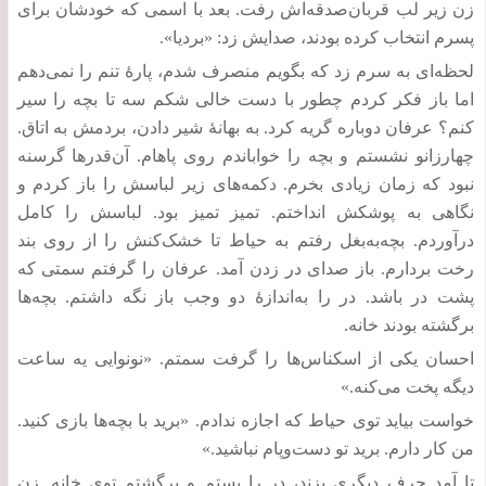
زن زیر لب قربان‌صدقه‌اش رفت
.
بعد با اسمی که خودشان برای
پسرم انتخاب کرده بودند، صدایش زد
: «
بردیا
».
لحظه‌ای‌ به سرم زد که بگویم منصرف شدم، پارۀ تنم را نمی‌دهم
اما باز فکر کردم چطور با دست خالی شکم سه تا بچه را سیر
کنم؟ عرفان دوباره گریه کرد
.
به بهانۀ شیر دادن، بردمش به اتاق
.
چهارزانو نشستم و بچه را خواباندم روی پاهام
.
آن‌قدرها گرسنه
نبود که زمان زیادی بخرم
.
دکمه‌های زیر لباسش را باز کردم و
نگاهی به پوشکش انداختم
.
تمیز تمیز بود
.
لباسش را کامل
درآوردم
.
بچه‌به‌بغل رفتم به حیاط تا خشک‌کنش را از روی بند
رخت بردارم
.
باز صدای در زدن آمد
.
عرفان را گرفتم سمتی که
پشت در باشد
.
در را به‌اندازۀ دو وجب باز نگه داشتم
.
بچه‌ها
برگشته بودند خانه
.
احسان یکی از اسکناس‌ها را گرفت سمتم
. «
نونوایی یه ساعت
دیگه پخت می‌کنه
.»
خواست بیاید توی حیاط که اجازه ندادم
. «
برید با بچه‌ها بازی کنید
.
من کار دارم
.
برید تو دست‌وپام نباشید
.»
تا آمد حرف دیگری بزند، در را بستم و برگشتم توی خانه
.
زن